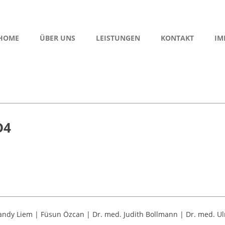
HOME
ÜBER UNS
LEISTUNGEN
KONTAKT
IM
D4
andy Liem | Füsun Özcan | Dr. med. Judith Bollmann | Dr. med. U